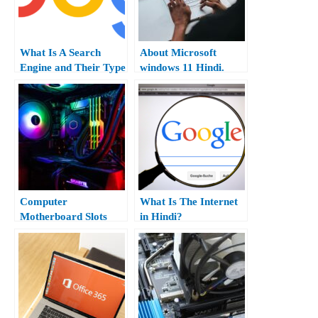
What Is A Search
About Microsoft
Engine and Their Type
windows 11 Hindi.
In Hindi?
Computer
What Is The Internet
Motherboard Slots
in Hindi?
and All Type of
External Cards In
Hindi.