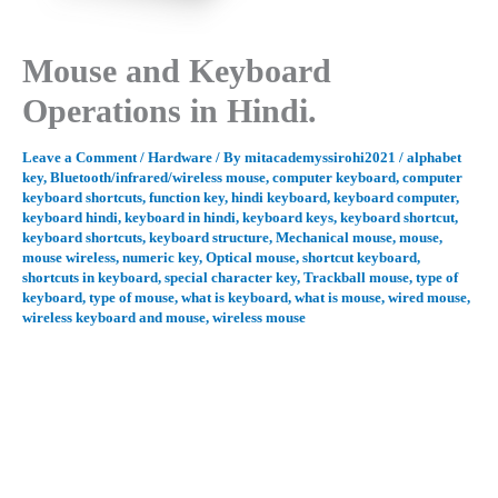
Mouse and Keyboard
Operations in Hindi.
Leave a Comment
/
Hardware
/ By
mitacademyssirohi2021
/
alphabet
key
,
Bluetooth/infrared/wireless mouse
,
computer keyboard
,
computer
keyboard shortcuts
,
function key
,
hindi keyboard
,
keyboard computer
,
keyboard hindi
,
keyboard in hindi
,
keyboard keys
,
keyboard shortcut
,
keyboard shortcuts
,
keyboard structure
,
Mechanical mouse
,
mouse
,
mouse wireless
,
numeric key
,
Optical mouse
,
shortcut keyboard
,
shortcuts in keyboard
,
special character key
,
Trackball mouse
,
type of
keyboard
,
type of mouse
,
what is keyboard
,
what is mouse
,
wired mouse
,
wireless keyboard and mouse
,
wireless mouse