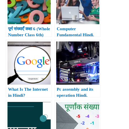
पूर्ण संख्याएँ कक्षा 6 (Whole
Computer
Number Class 6th)
Fundamental Hindi.
What Is The Internet
Pc assembly and its
in Hindi?
operation Hindi.