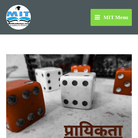
Skip
to
MIT Menu
content