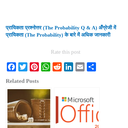
प्रायिकता प्रश्नोत्तर (The Probability Q & A) अँग्रेजी में
प्रायिकता (The Probability) के बारे में अधिक जानकारी
Rate this post
Fa
T
Pi
W
R
Li
E
S
ce
wi
nt
ha
ed
nk
m
ha
Related Posts
bo
tte
er
ts
di
ed
ail
re
ok
r
es
A
t
In
t
pp