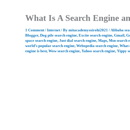
What Is A Search Engine an
1 Comment
/
Internet
/ By
mitacademyssirohi2021
/
Alibaba sea
Blogger
,
Dog pile search engine
,
Excite search engine
,
Gmail
,
G
space search engine
,
Just dial search engine
,
Maps
,
Msn search 
world’s popular search engine
,
Webopedia search engine
,
What 
engine is best
,
Wow search engine
,
Yahoo search engine
,
Yippy s