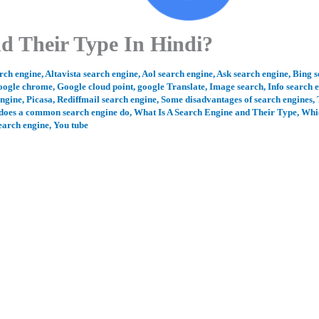
d Their Type In Hindi?
rch engine
,
Altavista search engine
,
Aol search engine
,
Ask search engine
,
Bing s
oogle chrome
,
Google cloud point
,
google Translate
,
Image search
,
Info search 
engine
,
Picasa
,
Rediffmail search engine
,
Some disadvantages of search engines
,
does a common search engine do
,
What Is A Search Engine and Their Type
,
Whi
earch engine
,
You tube