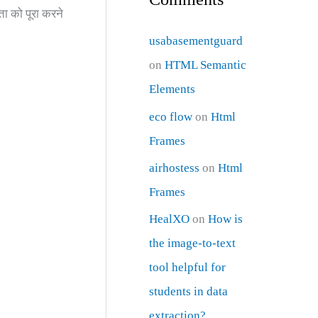
कता को पूरा करने
usabasementguard
on
HTML Semantic
Elements
eco flow
on
Html
Frames
airhostess
on
Html
Frames
HealXO
on
How is
the image-to-text
tool helpful for
students in data
extraction?