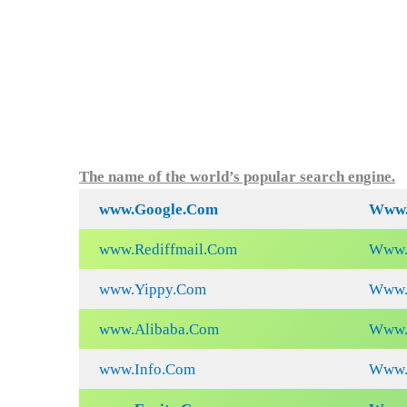
The name of the world’s popular search engine.
www.Google.Com
Www.
www.Rediffmail.Com
Www.J
www.Yippy.Com
Www.
www.Alibaba.Com
Www.
www.Info.Com
Www.