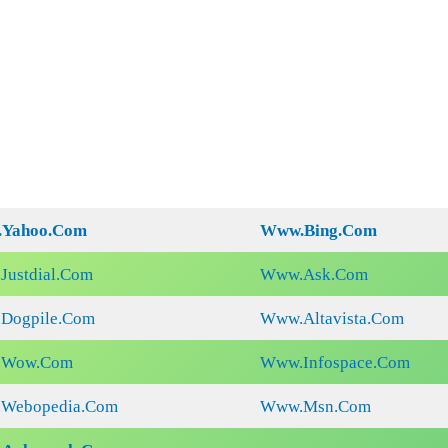
Yahoo.Com
Www.Bing.Com
ustdial.Com
Www.Ask.Com
Dogpile.Com
Www.Altavista.Com
Wow.Com
Www.Infospace.Com
Webopedia.Com
Www.Msn.Com