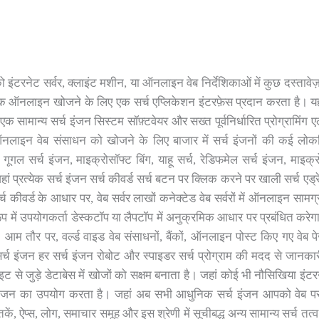
टरनेट सर्वर, क्लाइंट मशीन, या ऑनलाइन वेब निर्देशिकाओं में कुछ दस्तावेज़,
ंक ऑनलाइन खोजने के लिए एक सर्च एप्लिकेशन इंटरफ़ेस प्रदान करता है। यहा
क सामान्य सर्च इंजन सिस्टम सॉफ़्टवेयर और सख्त पूर्वनिर्धारित प्रोग्रामिंग ए
नलाइन वेब संसाधन को खोजने के लिए बाजार में सर्च इंजनों की कई लोकप
ूगल सर्च इंजन, माइक्रोसॉफ्ट बिंग, याहू सर्च, रेडिफमेल सर्च इंजन, माइक्
प्रत्येक सर्च इंजन सर्च कीवर्ड सर्च बटन पर क्लिक करने पर खाली सर्च एड्रे
कीवर्ड के आधार पर, वेब सर्वर लाखों कनेक्टेड वेब सर्वरों में ऑनलाइन सामग्
 रूप में उपयोगकर्ता डेस्कटॉप या लैपटॉप में अनुक्रमिक आधार पर प्रबंधित कर
 आम तौर पर, वर्ल्ड वाइड वेब संसाधनों, बैंकों, ऑनलाइन पोस्ट किए गए वेब पे
र्च इंजन हर सर्च इंजन रोबोट और स्पाइडर सर्च प्रोग्राम की मदद से जानका
से जुड़े डेटाबेस में खोजों को सक्षम बनाता है। जहां कोई भी नौसिखिया इंट
 इंजन का उपयोग करता है। जहां अब सभी आधुनिक सर्च इंजन आपको वेब पर
तकें, ऐप्स, लोग, समाचार समूह और इस श्रेणी में सूचीबद्ध अन्य सामान्य सर्च तत