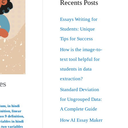
Recents Posts
Essays Writing for
Students: Unique
Tips for Success
How is the image-to-
text tool helpful for
students in data
extraction?
es
Standard Deviation
for Ungrouped Data:
dium
,
in hindi
A Complete Guide
inition
,
linear
ass 9 definition
,
How AI Essay Maker
riables in hindi
n two variables