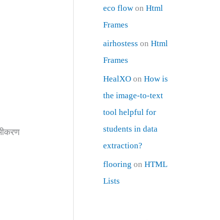
eco flow
on
Html
Frames
airhostess
on
Html
Frames
HealXO
on
How is
the image-to-text
tool helpful for
students in data
समीकरण
extraction?
flooring
on
HTML
Lists