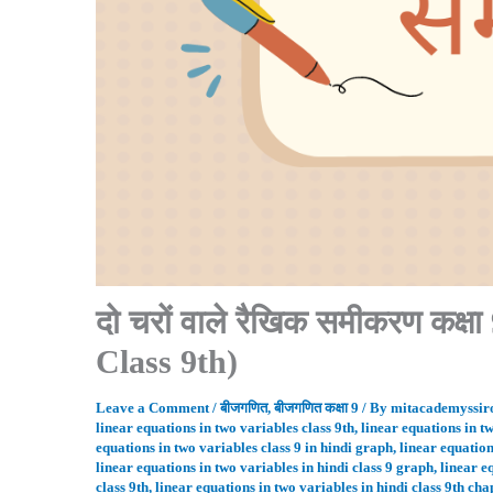
दो चरों वाले रैखिक समीकरण कक्
Class 9th)
Leave a Comment
/
बीजगणित
,
बीजगणित कक्षा 9
/ By
mitacademyssir
linear equations in two variables class 9th
,
linear equations in tw
equations in two variables class 9 in hindi graph
,
linear equation
linear equations in two variables in hindi class 9 graph
,
linear e
class 9th
,
linear equations in two variables in hindi class 9th cha