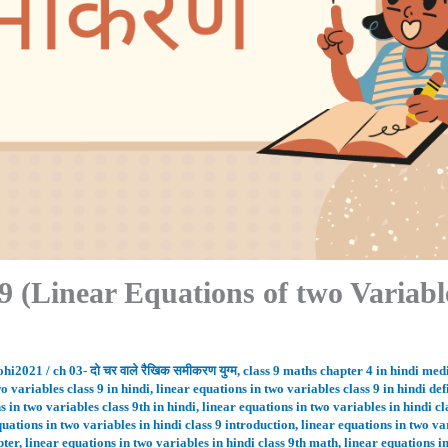
षा 9 (Linear Equations of two Variabl
ohi2021
/
ch 03- दो चर वाले रैखिक समीकरण युग्म
,
class 9 maths chapter 4 in hindi me
o variables class 9 in hindi
,
linear equations in two variables class 9 in hindi def
s in two variables class 9th in hindi
,
linear equations in two variables in hindi cl
quations in two variables in hindi class 9 introduction
,
linear equations in two va
pter
,
linear equations in two variables in hindi class 9th math
,
linear equations i